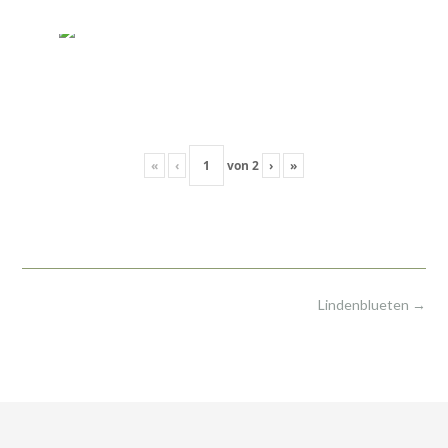
«
‹
von
2
›
»
Post
Lindenblueten
→
navigation