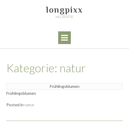
Skip
longpixx
to
content
nkGRAFIK
Kategorie:
natur
Frühlingsblumen
Frühlingsblumen
Posted in
natur