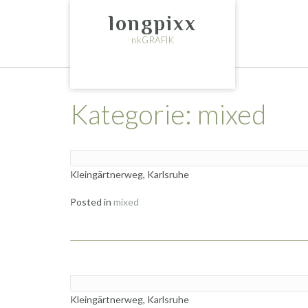
Skip
longpixx
to
content
nkGRAFIK
Kategorie:
mixed
Kleingärtnerweg, Karlsruhe
Posted in
mixed
Kleingärtnerweg, Karlsruhe