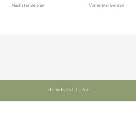
Post
←
Nächster Beitrag
Vorheriger Beitrag
→
navigation
Theme by
Out the Box