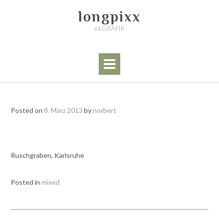
Skip
longpixx
to
content
nkGRAFIK
Posted on
8. März 2013
by
norbert
Ruschgraben, Karlsruhe
Posted in
mixed